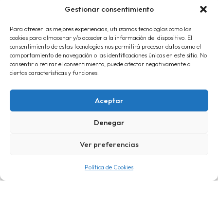
Gestionar consentimiento
Todo lo que tu comunidad o negocio
Para ofrecer las mejores experiencias, utilizamos tecnologías como las
necesita.
cookies para almacenar y/o acceder a la información del dispositivo. El
consentimiento de estas tecnologías nos permitirá procesar datos como el
comportamiento de navegación o las identificaciones únicas en este sitio. No
consentir o retirar el consentimiento, puede afectar negativamente a
ciertas características y funciones.
Aceptar
Denegar
Ver preferencias
ASESORÍA INTEGRAL
Política de Cookies
Fiscal, Laboral, Contable,
Administrativa, Civil y Jurídica.