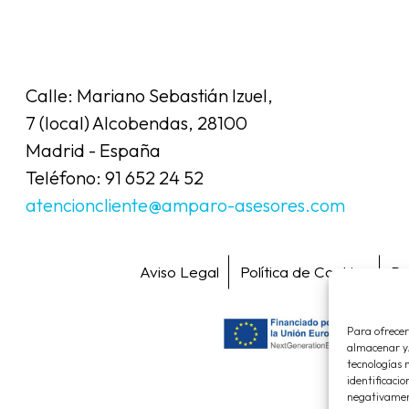
Calle: Mariano Sebastián Izuel,
7 (local) Alcobendas, 28100
Madrid - España
Teléfono: 91 652 24 52
atencioncliente@amparo-asesores.com
Aviso Legal
Política de Cookies
Po
Para ofrecer
almacenar y/
tecnologías 
identificacio
negativament