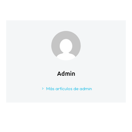
Admin
Más artículos de admin