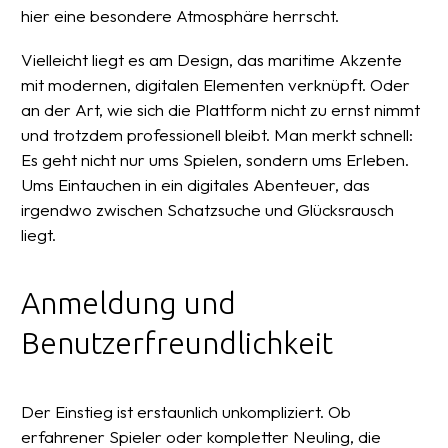
hier eine besondere Atmosphäre herrscht.
Vielleicht liegt es am Design, das maritime Akzente
mit modernen, digitalen Elementen verknüpft. Oder
an der Art, wie sich die Plattform nicht zu ernst nimmt
und trotzdem professionell bleibt. Man merkt schnell:
Es geht nicht nur ums Spielen, sondern ums Erleben.
Ums Eintauchen in ein digitales Abenteuer, das
irgendwo zwischen Schatzsuche und Glücksrausch
liegt.
Anmeldung und
Benutzerfreundlichkeit
Der Einstieg ist erstaunlich unkompliziert. Ob
erfahrener Spieler oder kompletter Neuling, die