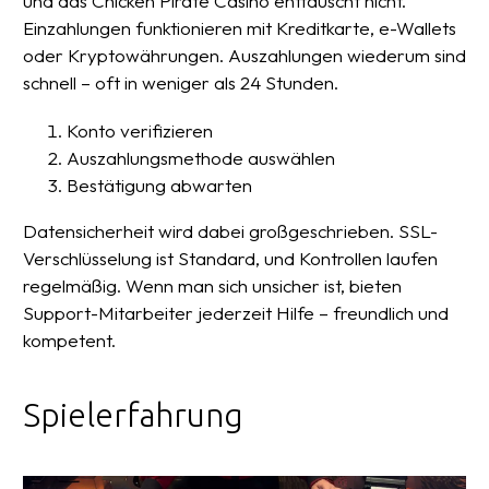
und das Chicken Pirate Casino enttäuscht nicht.
Einzahlungen funktionieren mit Kreditkarte, e-Wallets
oder Kryptowährungen. Auszahlungen wiederum sind
schnell – oft in weniger als 24 Stunden.
Konto verifizieren
Auszahlungsmethode auswählen
Bestätigung abwarten
Datensicherheit wird dabei großgeschrieben. SSL-
Verschlüsselung ist Standard, und Kontrollen laufen
regelmäßig. Wenn man sich unsicher ist, bieten
Support-Mitarbeiter jederzeit Hilfe – freundlich und
kompetent.
Spielerfahrung