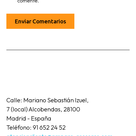
comente.
Enviar Comentarios
Calle: Mariano Sebastián Izuel,
7 (local) Alcobendas, 28100
Madrid - España
Teléfono: 91 652 24 52