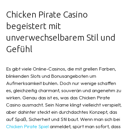
Chicken Pirate Casino
begeistert mit
unverwechselbarem Stil und
Gefühl
Es gibt viele Online-Casinos, die mit grellen Farben,
blinkenden Slots und Bonusangeboten um
Aufmerksamkeit buhlen. Doch nur wenige schaffen
es, gleichzeitig charmant, souverän und angenehm zu
wirken. Genau das ist es, was das Chicken Pirate
Casino ausmacht. Sein Name klingt vielleicht verspielt,
aber dahinter steckt ein durchdachtes Konzept, das
auf Spaß, Sicherheit und Stil baut. Wenn man sich bei
Chicken Pirate Spiel
anmeldet, spürt man sofort, dass