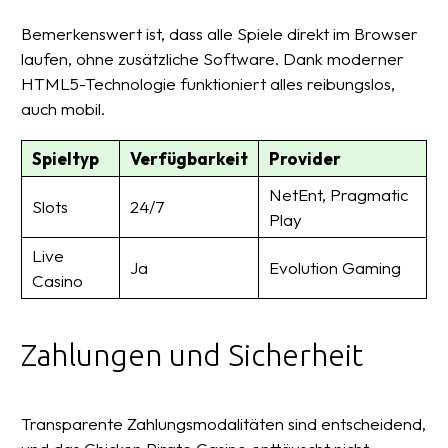
Bemerkenswert ist, dass alle Spiele direkt im Browser
laufen, ohne zusätzliche Software. Dank moderner
HTML5-Technologie funktioniert alles reibungslos,
auch mobil.
Spieltyp
Verfügbarkeit
Provider
NetEnt, Pragmatic
Slots
24/7
Play
Live
Ja
Evolution Gaming
Casino
Zahlungen und Sicherheit
Transparente Zahlungsmodalitäten sind entscheidend,