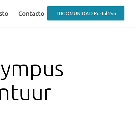
sto
Contacto
TUCOMUNIDAD Portal 24h
Olympus
ntuur