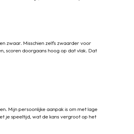
ven zwaar. Misschien zelfs zwaarder voor
den, scoren doorgaans hoog op dat vlak. Dat
en. Mijn persoonlijke aanpak is om met lage
t je speeltijd, wat de kans vergroot op het