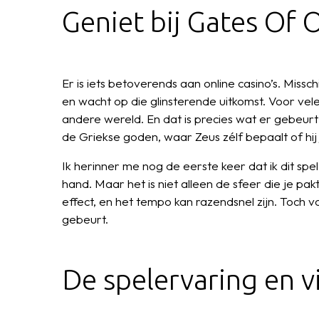
Geniet bij Gates Of
Er is iets betoverends aan online casino’s. Missc
en wacht op die glinsterende uitkomst. Voor vel
andere wereld. En dat is precies wat er gebeurt
de Griekse goden, waar Zeus zélf bepaalt of hij j
Ik herinner me nog de eerste keer dat ik dit spe
hand. Maar het is niet alleen de sfeer die je p
effect, en het tempo kan razendsnel zijn. Toch vo
gebeurt.
De spelervaring en v