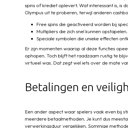
spins of krediet oplevert. Wat interessant is, 
Olympus uit te proberen, terwijl anderen cashbo
Free spins die geactiveerd worden bij spec
Multipliers die zich snel kunnen opstapelen.
Speciale symbolen die unieke effecten ont
Er zijn momenten waarop al deze functies opeens
ophopen. Toch blijft het raadzaam rustig te blijv
virtueel was. Dat zegt wel iets over de mate va
Betalingen en veilig
Een ander aspect waar spelers vaak even bij st
meerdere betaalmethoden. Je kunt dus meestal ki
verwerkingsduur vergelijken. Sommige methoden z