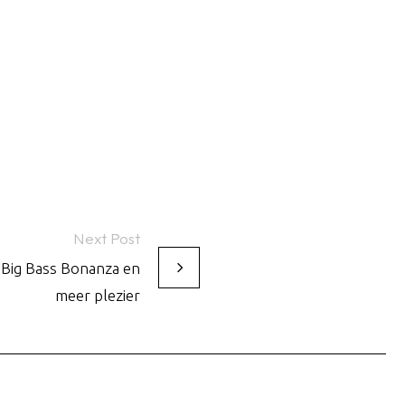
Next Post
 Big Bass Bonanza en
meer plezier