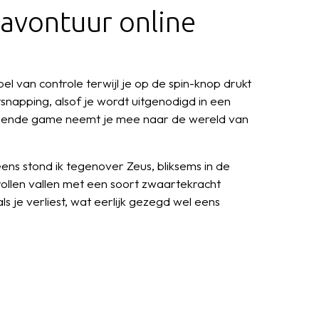
 avontuur online
el van controle terwijl je op de spin-knop drukt
snapping, alsof je wordt uitgenodigd in een
pende game neemt je mee naar de wereld van
eens stond ik tegenover Zeus, bliksems in de
 rollen vallen met een soort zwaartekracht
ls je verliest, wat eerlijk gezegd wel eens