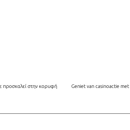
ε προσκαλεί στην κορυφή
Geniet van casinoactie met