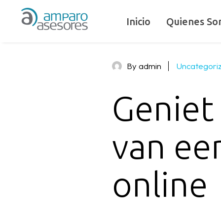
Inicio
Quienes So
By admin
Uncategori
Geniet
van ee
online